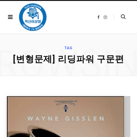
F
I
a
n
c
s
e
t
b
a
o
g
o
r
ROWSI
k
a
TAG
m
[변형문제] 리딩파워 구문편