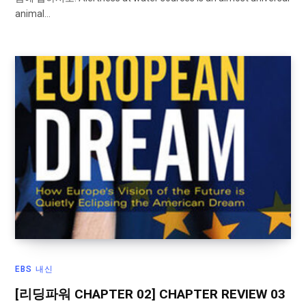
animal…
EBS 내신
[리딩파워 CHAPTER 02] CHAPTER REVIEW 03