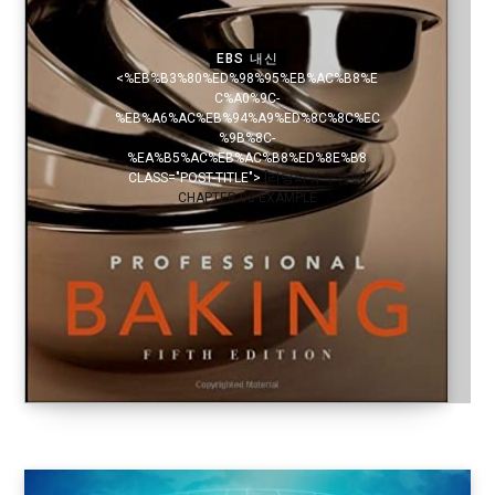
EBS 내신
<%EB%B3%80%ED%98%95%EB%AC%B8%E
C%A0%9C-
%EB%A6%AC%EB%94%A9%ED%8C%8C%EC
%9B%8C-
%EA%B5%AC%EB%AC%B8%ED%8E%B8
CLASS="POST-TITLE">
[리딩파워 구문편]
CHAPTER 03 EXAMPLE