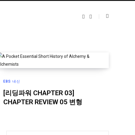
F
I
a
n
c
s
e
t
b
a
o
g
o
r
k
a
m
EBS 내신
[리딩파워 CHAPTER 03]
CHAPTER REVIEW 05 변형
S